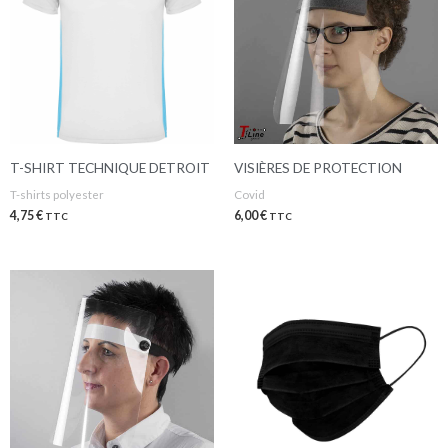
T-SHIRT TECHNIQUE DETROIT
VISIÈRES DE PROTECTION
T-shirts polyester
Covid
4,75
€
6,00
€
TTC
TTC