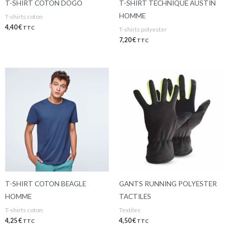
T-SHIRT COTON DOGO
T-SHIRT TECHNIQUE AUSTIN
HOMME
T-shirts coton
4,40
€
TTC
T-shirts polyester
7,20
€
TTC
T-SHIRT COTON BEAGLE
GANTS RUNNING POLYESTER
HOMME
TACTILES
T-shirts coton
Textiles
4,25
€
4,50
€
TTC
TTC