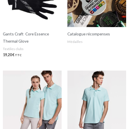
Gants Craft Core Essence
Catalogue récompenses
Thermal Glove
Médailles
Textiles clubs
19,20
€
TTC