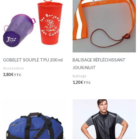
GOBELET SOUPLE TPU 200 ml
BALISAGE RÉFLÉCHISSANT
JOUR/NUIT
Accessoires
3,80
€
TTC
Balisage
1,20
€
TTC