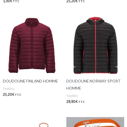
1,00
€
25,20
€
TTC
TTC
DOUDOUNE FINLAND HOMME
DOUDOUNE NORWAY SPORT
HOMME
Textiles
25,20
€
TTC
Textiles
28,80
€
TTC