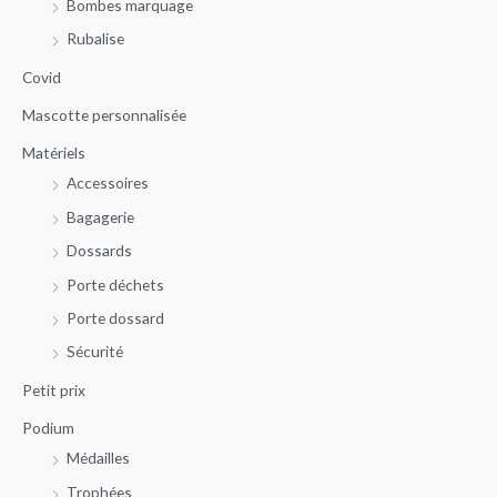
Bombes marquage
e
m
m
r
Rubalise
i
a
c
n
x
Covid
h
Mascotte personnalisée
e
Matériels
p
Accessoires
o
u
Bagagerie
r
Dossards
Porte déchets
:
Porte dossard
Sécurité
Petit prix
Podium
Médailles
Trophées