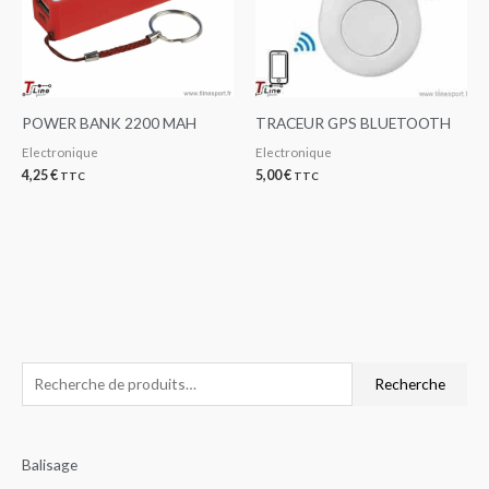
POWER BANK 2200 MAH
TRACEUR GPS BLUETOOTH
Electronique
Electronique
4,25
€
5,00
€
TTC
TTC
R
P
P
Recherche
e
r
r
c
i
i
Balisage
h
x
x