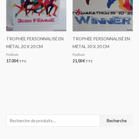
TROPHÉE PERSONNALISÉ EN
TROPHÉE PERSONNALISÉ EN
MÉTAL 20 X 20 CM
MÉTAL 30 X 20 CM
Podium
Podium
17,00
€
21,00
€
TTC
TTC
R
P
P
Recherche
e
r
r
c
i
i