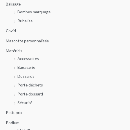
Balisage
h
x
x
Bombes marquage
e
m
m
r
Rubalise
i
a
c
n
x
Covid
h
Mascotte personnalisée
e
Matériels
p
Accessoires
o
u
Bagagerie
r
Dossards
Porte déchets
:
Porte dossard
Sécurité
Petit prix
Podium