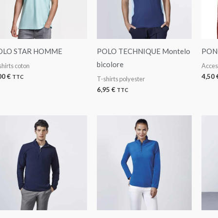
OLO STAR HOMME
POLO TECHNIQUE Montelo
PONC
bicolore
shirts coton
Acces
00
€
4,50
TTC
T-shirts polyester
6,95
€
TTC