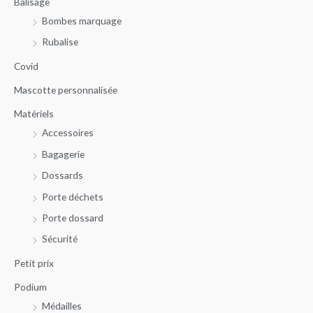
Balisage
h
x
x
Bombes marquage
e
m
m
r
Rubalise
i
a
c
n
x
Covid
h
Mascotte personnalisée
e
Matériels
p
Accessoires
o
u
Bagagerie
r
Dossards
Porte déchets
:
Porte dossard
Sécurité
Petit prix
Podium
Médailles