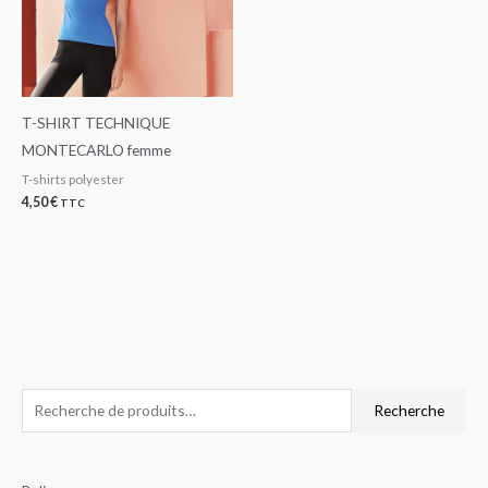
T-SHIRT TECHNIQUE
MONTECARLO femme
T-shirts polyester
4,50
€
TTC
R
P
P
Recherche
e
r
r
c
i
i