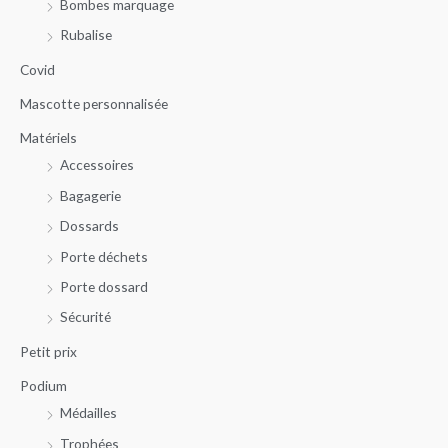
Bombes marquage
e
m
m
r
Rubalise
i
a
c
n
x
Covid
h
Mascotte personnalisée
e
Matériels
p
Accessoires
o
u
Bagagerie
r
Dossards
Porte déchets
:
Porte dossard
Sécurité
Petit prix
Podium
Médailles
Trophées