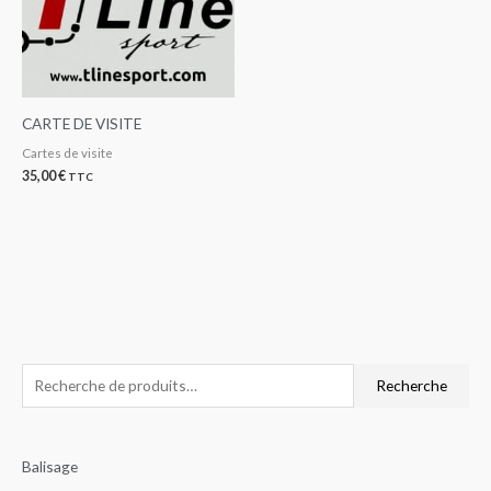
CARTE DE VISITE
Cartes de visite
35,00
€
TTC
R
P
P
Recherche
e
r
r
c
i
i
Balisage
h
x
x