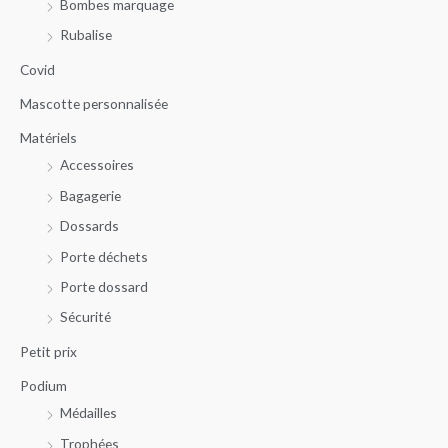
Bombes marquage
e
m
m
r
Rubalise
i
a
c
n
x
Covid
h
Mascotte personnalisée
e
Matériels
p
Accessoires
o
u
Bagagerie
r
Dossards
Porte déchets
:
Porte dossard
Sécurité
Petit prix
Podium
Médailles
Trophées