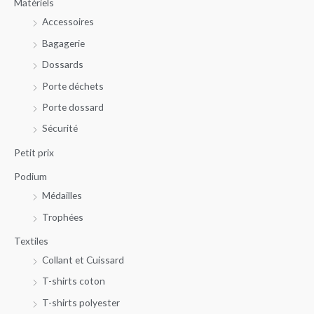
Matériels
p
Accessoires
o
u
Bagagerie
r
Dossards
Porte déchets
:
Porte dossard
Sécurité
Petit prix
Podium
Médailles
Trophées
Textiles
Collant et Cuissard
T-shirts coton
T-shirts polyester