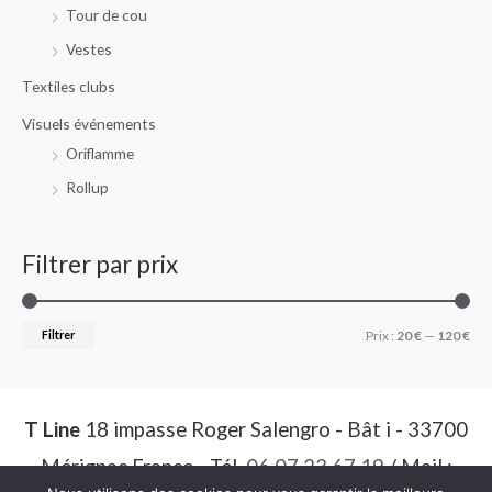
Tour de cou
Vestes
Textiles clubs
Visuels événements
Oriflamme
Rollup
Filtrer par prix
Filtrer
Prix :
20 €
—
120 €
T Line
18 impasse Roger Salengro - Bât i - 33700
Mérignac France - Tél.
06 07 23 67 19
/ Mail :