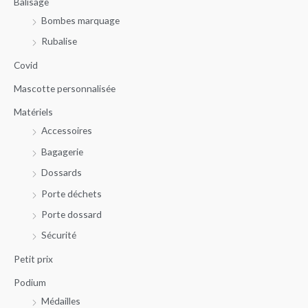
Balisage
h
x
x
Bombes marquage
e
m
m
r
Rubalise
i
a
c
n
x
Covid
h
Mascotte personnalisée
e
Matériels
p
Accessoires
o
u
Bagagerie
r
Dossards
Porte déchets
:
Porte dossard
Sécurité
Petit prix
Podium
Médailles