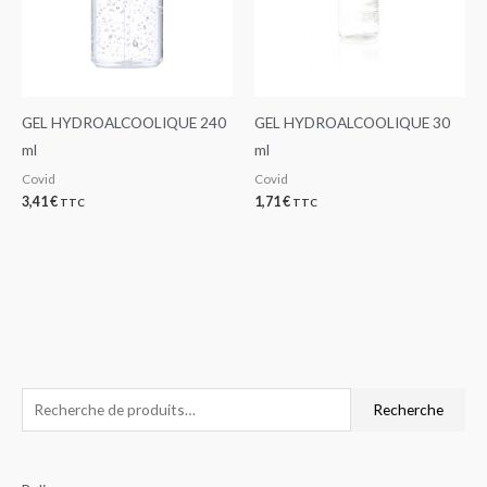
GEL HYDROALCOOLIQUE 240
GEL HYDROALCOOLIQUE 30
ml
ml
Covid
Covid
3,41
€
1,71
€
TTC
TTC
R
P
P
Recherche
e
r
r
c
i
i