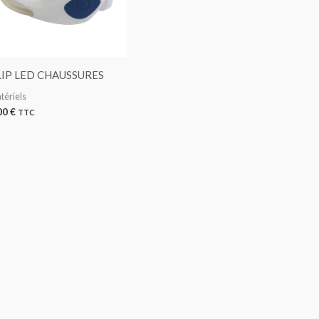
LIP LED CHAUSSURES
tériels
00
€
TTC