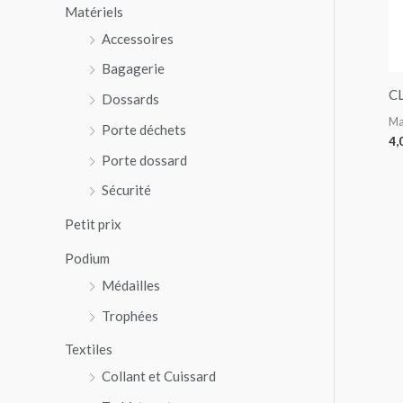
Matériels
p
Accessoires
o
Bagagerie
u
C
r
Dossards
Ma
Porte déchets
4,
:
Porte dossard
Sécurité
Petit prix
Podium
Médailles
Trophées
Textiles
Collant et Cuissard