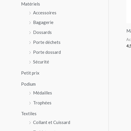
Matériels
p
Accessoires
o
Bagagerie
u
M
r
Dossards
Ac
Porte déchets
4,
:
Porte dossard
Sécurité
Petit prix
Podium
Médailles
Trophées
Textiles
Collant et Cuissard