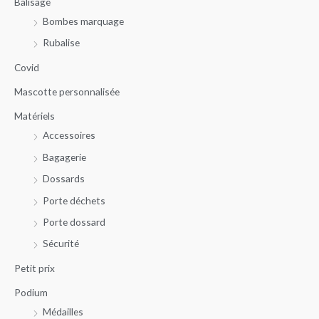
Balisage
h
x
x
Bombes marquage
e
m
m
r
Rubalise
i
a
c
n
x
Covid
h
Mascotte personnalisée
e
Matériels
p
Accessoires
o
u
Bagagerie
r
Dossards
Porte déchets
:
Porte dossard
Sécurité
Petit prix
Podium
Médailles