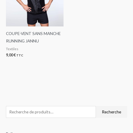
COUPE-VENT SANS MANCHE
RUNNING JANNU
Textiles
9,00
€
TTC
R
P
P
Recherche
e
r
r
c
i
i