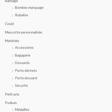
Balisage
h
x
x
Bombes marquage
e
m
m
r
Rubalise
i
a
c
n
x
Covid
h
Mascotte personnalisée
e
Matériels
p
Accessoires
o
u
Bagagerie
r
Dossards
Porte déchets
:
Porte dossard
Sécurité
Petit prix
Podium
Médailles