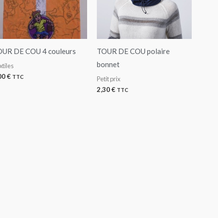
UR DE COU 4 couleurs
TOUR DE COU polaire
bonnet
xtiles
00
€
TTC
Petit prix
2,30
€
TTC