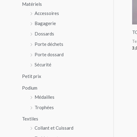
Matériels
p
Accessoires
o
Bagagerie
u
TO
r
Dossards
Te
Porte déchets
3,
:
Porte dossard
Sécurité
Petit prix
Podium
Médailles
Trophées
Textiles
Collant et Cuissard