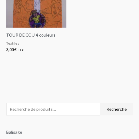
TOUR DE COU 4 couleurs
Textiles
3,00
€
TTC
R
P
P
Recherche
e
r
r
c
i
i
Balisage
h
x
x