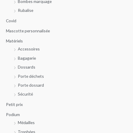
Bombes marquage
e
m
m
r
Rubalise
i
a
c
n
x
Covid
h
Mascotte personnalisée
e
Matériels
p
Accessoires
o
u
Bagagerie
r
Dossards
Porte déchets
:
Porte dossard
Sécurité
Petit prix
Podium
Médailles
Trophées