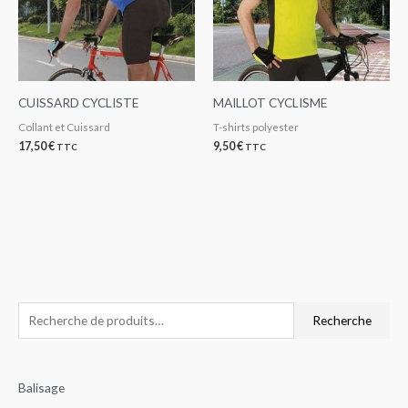
CUISSARD CYCLISTE
MAILLOT CYCLISME
Collant et Cuissard
T-shirts polyester
17,50
€
9,50
€
TTC
TTC
R
P
P
Recherche
e
r
r
c
i
i
Balisage
h
x
x