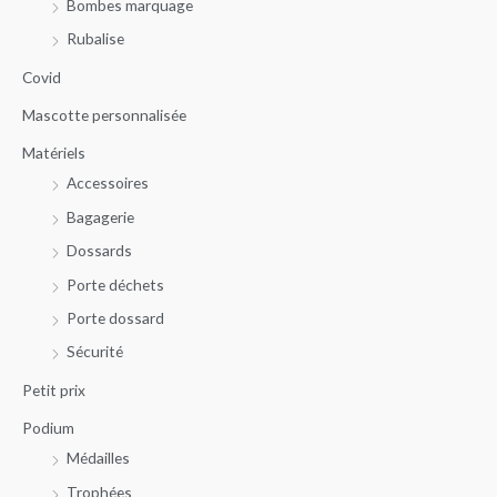
Bombes marquage
e
m
m
r
Rubalise
i
a
c
n
x
Covid
h
Mascotte personnalisée
e
Matériels
p
Accessoires
o
u
Bagagerie
r
Dossards
Porte déchets
:
Porte dossard
Sécurité
Petit prix
Podium
Médailles
Trophées