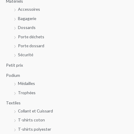
Matériels
p
Accessoires
o
u
Bagagerie
r
Dossards
Porte déchets
:
Porte dossard
Sécurité
Petit prix
Podium
Médailles
Trophées
Textiles
Collant et Cuissard
T-shirts coton
T-shirts polyester