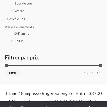
Tour de cou
Vestes
Textiles clubs
Visuels événements
Oriflamme
Rollup
Filtrer par prix
Filtrer
Prix :
0 €
—
10 €
T Line
18 impasse Roger Salengro - Bât i - 33700
Mérignac France - Tél.
06 07 23 67 19
/ Mail :