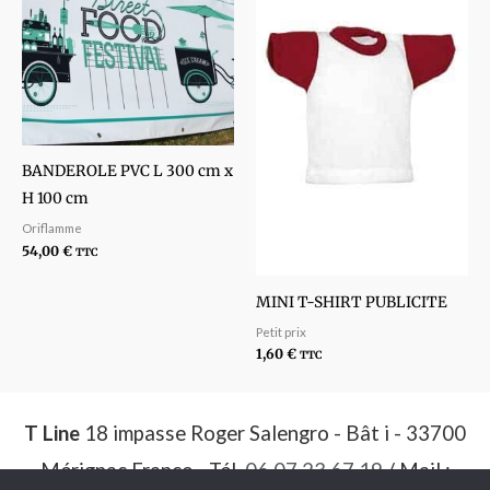
BANDEROLE PVC L 300 cm x
H 100 cm
Oriflamme
54,00
€
TTC
MINI T-SHIRT PUBLICITE
Petit prix
1,60
€
TTC
T Line
18 impasse Roger Salengro - Bât i - 33700
Mérignac France - Tél.
06 07 23 67 19
/ Mail :