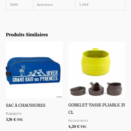
5000
And more.
1,90
€
Produits Similaires
GOBELET TASSE PLIABLE 25
SAC À CHAUSSURES
CL
Bagagerie
3,76
€
TTC
Accessoires
4,20
€
TTC