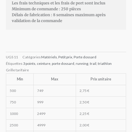
Les frais techniques et les frais de port sont inclus
Minimum de commande : 250 pièces
Délais de fabrication : 8 semaines maximum après
validation de la commande
UGS
11
Catégories
Matériels
,
Petit prix
,
Porte dossard
Étiquettes
3 points
,
ceinture
,
porte dossard
,
running
,
trail
,
triathlon
Grille tarifaire
Min
Max
Prix unitaire
500
749
2,75
€
750
999
2,50
€
1000
2499
2,25
€
2500
4999
2,00
€