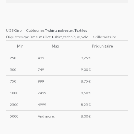
UGS
Giro
Catégories
T-shirts polyester
,
Textiles
Étiquettes
cyclisme
,
maillot
,
t-shirt
,
technique
,
vélo
Grille tarifaire
Min
Max
Prix unitaire
250
499
9,25
€
500
749
9,00
€
750
999
8,75
€
1000
2499
8,50
€
2500
4999
8,25
€
5000
And more.
8,00
€