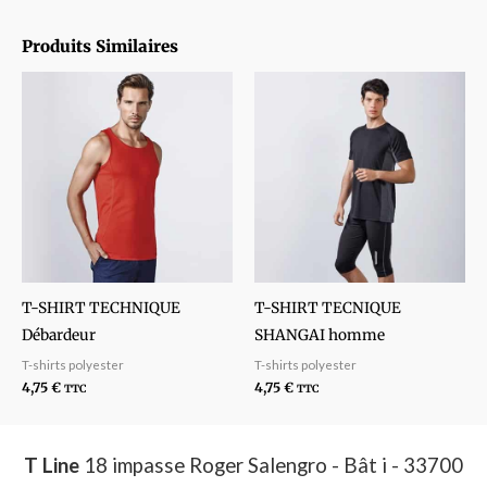
Produits Similaires
T-SHIRT TECHNIQUE
T-SHIRT TECNIQUE
Débardeur
SHANGAI homme
T-shirts polyester
T-shirts polyester
4,75
€
4,75
€
TTC
TTC
T Line
18 impasse Roger Salengro - Bât i - 33700