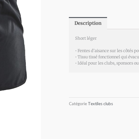
Description
Short léger
• Fentes d’aisance sur les côtés 
• Tissu tissé fonctionnel qui évac
• Idéal pour les clubs, sponsors o
Catégorie
Textiles clubs