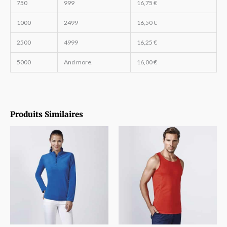
750
999
16,75
€
1000
2499
16,50
€
2500
4999
16,25
€
5000
And more.
16,00
€
Produits Similaires