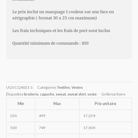
Le prix inclut un marquage 1 couleur sur une face en
sérigraphie ( format 30 x 25 cm maximum)
Les frais techniques et les frais de port sont inclus
Quantité minimum de commande : 100
UGS
CQ4021-1
Catégories
Textiles
,
Vestes
Étiquettes
broderie
,
capuche
,
sweat
,
sweat shirt
,
veste
Grille tarifaire
Min
Max
Prix unitaire
250
499
17,25
€
500
749
17,00
€