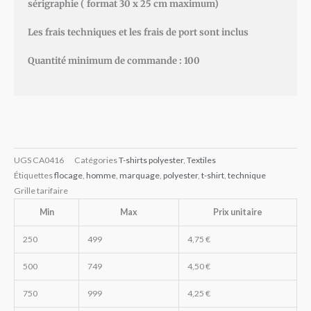
sérigraphie ( format 30 x 25 cm maximum)
Les frais techniques et les frais de port sont inclus
Quantité minimum de commande : 100
UGS
CA0416
Catégories
T-shirts polyester
,
Textiles
Étiquettes
flocage
,
homme
,
marquage
,
polyester
,
t-shirt
,
technique
Grille tarifaire
Min
Max
Prix unitaire
250
499
4,75
€
500
749
4,50
€
750
999
4,25
€