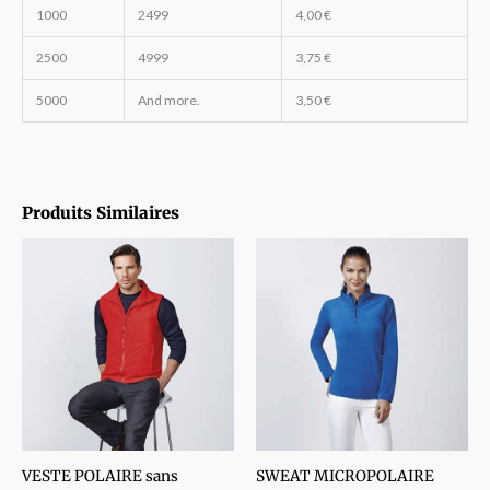
1000
2499
4,00
€
2500
4999
3,75
€
5000
And more.
3,50
€
Produits Similaires
VESTE POLAIRE sans
SWEAT MICROPOLAIRE