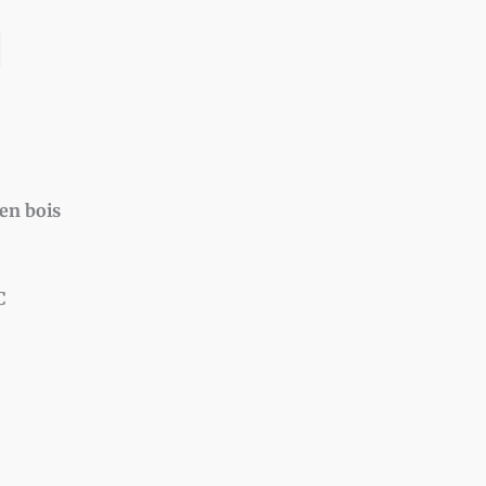
M
en bois
C