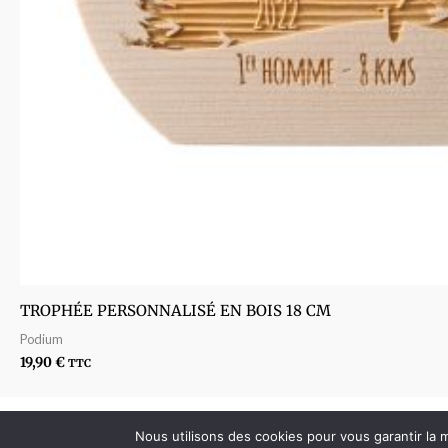
TROPHÉE PERSONNALISÉ EN BOIS 18 CM
Podium
19,90
€
TTC
T Line
18 impasse Roger Salengro - Bât i - 33
Nous utilisons des cookies pour vous garantir la m