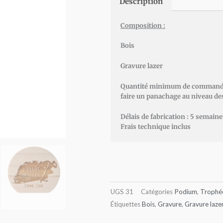
Description
Composition :
Bois
Gravure lazer
Quantité minimum de commande :
faire un panachage au niveau des
Délais de fabrication : 5 semain
Frais technique inclus
UGS
31
Catégories
Podium
,
Trophé
Étiquettes
Bois
,
Gravure
,
Gravure laze