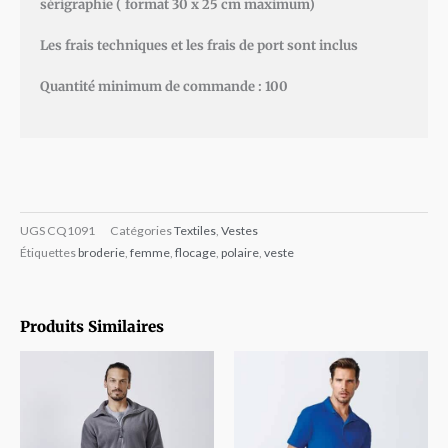
sérigraphie ( format 30 x 25 cm maximum)
Les frais techniques et les frais de port sont inclus
Quantité minimum de commande : 100
UGS
CQ1091
Catégories
Textiles
,
Vestes
Étiquettes
broderie
,
femme
,
flocage
,
polaire
,
veste
Produits Similaires