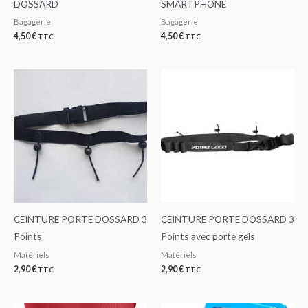
DOSSARD
SMARTPHONE
Bagagerie
Bagagerie
4,50
€
4,50
€
TTC
TTC
CEINTURE PORTE DOSSARD 3
CEINTURE PORTE DOSSARD 3
Points
Points avec porte gels
Matériels
Matériels
2,90
€
2,90
€
TTC
TTC