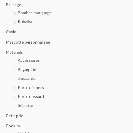
Balisage
h
x
x
Bombes marquage
e
m
m
r
Rubalise
i
a
c
n
x
Covid
h
Mascotte personnalisée
e
Matériels
p
Accessoires
o
u
Bagagerie
r
Dossards
Porte déchets
:
Porte dossard
Sécurité
Petit prix
Podium