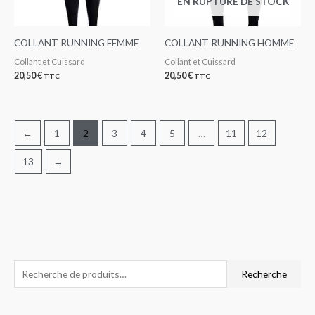
EN RUPTURE DE STOCK
COLLANT RUNNING FEMME
COLLANT RUNNING HOMME
Collant et Cuissard
Collant et Cuissard
20,50
€
20,50
€
TTC
TTC
←
1
2
3
4
5
…
11
12
13
→
R
P
P
Recherche
e
r
r
c
i
i